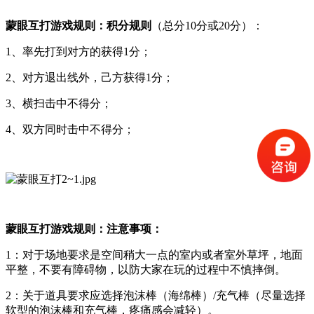
蒙眼互打游戏规则：积分规则
（总分10分或20分）：
1、率先打到对方的获得1分；
2、对方退出线外，己方获得1分；
3、横扫击中不得分；
4、双方同时击中不得分；
蒙眼互打游戏规则：注意事项：
1：对于场地要求是空间稍大一点的室内或者室外草坪，地面
平整，不要有障碍物，以防大家在玩的过程中不慎摔倒。
2：关于道具要求应选择泡沫棒（海绵棒）/充气棒（尽量选择
软型的泡沫棒和充气棒，疼痛感会减轻）。