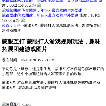
成都团建|燃力觉醒，超级有氧鼓团建，音乐运动主题团建
热
度：6662
158.00元起
成都团建|飞盘团建，年轻人最喜欢的户外团建
热度：10105
138.00元起
位置：百科 >
蒙眼互打-蒙眼打人游戏规则玩法，趣味拓展团
建游戏图片
蒙眼互打-蒙眼打人游戏规则玩法，趣味
拓展团建游戏图片
发布时间：4/24/2020 3:22:21 PM
不论你是上班族，还是学生党，蒙眼互打不仅是你解压最好的
小游戏，这个小游戏还能给大家带来许多的欢乐。
蒙眼互打游戏规则和方法，蒙眼打人游戏规则趣味拓展游戏-
蒙眼互打-游戏规则以及操作说明