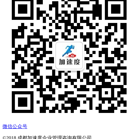
微信公众号
©2018 成都加速度企业管理咨询有限公司