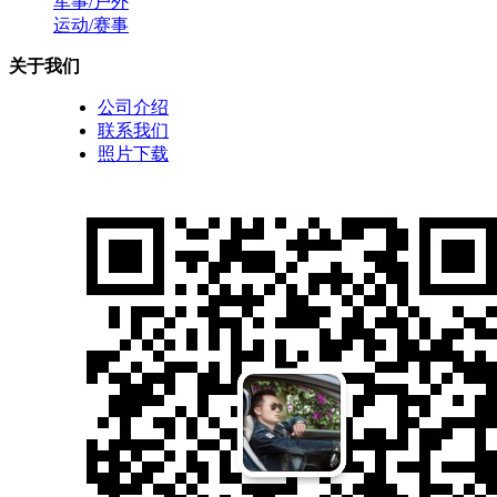
军事/户外
运动/赛事
关于我们
公司介绍
联系我们
照片下载