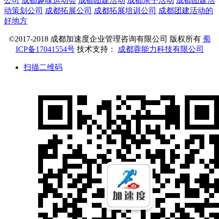
公司
成都趣味运动会
成都团建活动
成都亲子活动
成都团建活
动策划公司
成都拓展公司
成都拓展培训公司
成都团建活动的
好地方
©2017-2018 成都加速度企业管理咨询有限公司 版权所有
蜀
ICP备17041554号
技术支持：
成都蓉能力科技有限公司
扫描二维码