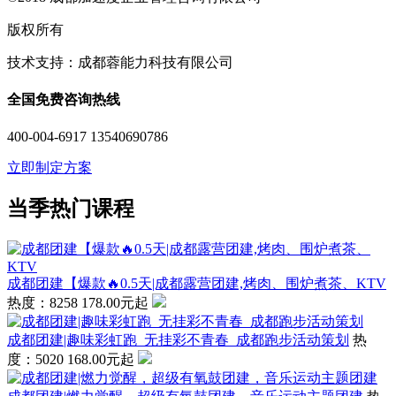
版权所有
技术支持：成都蓉能力科技有限公司
全国免费咨询热线
400-004-6917 13540690786
立即制定方案
当季热门课程
成都团建【爆款🔥0.5天|成都露营团建,烤肉、围炉煮茶、KTV
热度：8258
178.00元起
成都团建|趣味彩虹跑_无挂彩不青春_成都跑步活动策划
热
度：5020
168.00元起